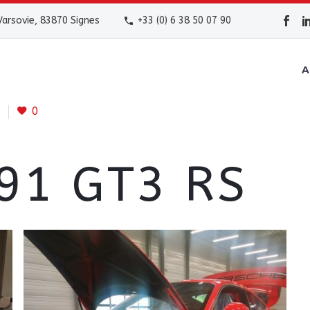
arsovie, 83870 Signes
+33 (0) 6 38 50 07 90
A
s
0
91 GT3 RS